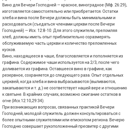
Вино для Вечери Господней — красное, виноградное (Мф. 26:29),
изготовляется самостоятельно или приобретается. Остатки
хлеба и вина после Вечери должны быть минимальными и
расходоваться (съедаться членами церкви после Вечери
Господней) — Исх. 12:8-10. Для этого служители, преломляя
хлеб, должны иметь опыт приблизительно соразмерять
обслуживаемую часть церкви и количество преломленных
кусков.
Вино, находящееся в чаше, благословляется и пополняется из
графина. Содержимое чаши используется на 2/3, после чего
доливается из графина. Оставшееся вино в графине, как
резервное, сохраняется до следующего раза. Опыт отдельных
церквей, когда хлеба и вина выбрасываются (выливаются,
закапываются и т. д.) не соответствует нашей вере и отношению
к святыне. В крайних случаях, возможно сжигание остатков в
огне (Исх.12:10,29:34).
При возникающих вопросах, связанных практикой Вечери
Господней, молодой служитель должен консультироваться с
более опытными служителями или епископом региона. Вечерю
Господню совершает рукоположенный пресвитер с другими