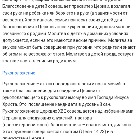
Благословение детей совершает пресвитер Церкви, возлагая
свои руки на ребенка или беря его на руки (в зависимости от
возраста). Христианские семьи приносят своих детей для
благословения в Церковь после укрепления здоровья матери,
связанного с родами. Молитва о детях в домашних условиях
допускается, если на это имеются веские причины. Молитва за
внуков может быть совершена при условии, что родители знают
об этом и не возражают этого. Молитве за детей предшествует
краткое наставление их родителям.
Рукоположение
Рукоположение – это акт передачи власти и полномочий, а
также благословения для созидания Церкви от
рукополагающего к рукополагаемому во имя Господа Иисуса
Христа. Это посвящение кандидата в духовный сан.
Рукоположение в Церквях ХВЕ совершается над избранниками
Церкви для следующих служений: пастора
(пресвитераепископа), благовестника – евангелиста, диакона.
Это служение совершается с постом (Деян. 14:23) и в
присутствии Церкви.