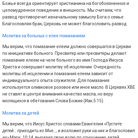
Божье всегда ориентирует христианина на богобоязненное и
целомудренное поведение и внешность. Мы считаем, что
развод противоречит изначальному замыслу Бога о семье.
Благословляя брак, Церковь не может благословить развод.
Молитва за больных с елее помазанием
Мы верим, что помазание елеем должно совершатся в Церкви
по инициативе больного. Пресвитер или пресвитеры делают
помазание елеем на челе больного во имя Господа Иисуса
Христа и совершают молитву об исцелении. Очередность
молитвы об исцелении и помазания елеем зависит от
индивидуального опыта служителя. Для помазания
используется оливковое розовое или иное масло. В Церквях ХВЕ
не ставят в центре внимания качество масла, но веру
молящихся в обетования Слова Божия (Иак.5:15).
Молитва за детей
Мы верим, что Иисус Христос словами Евангелия
«Пустите
детей… приходить ко Мне…, и возложил руки на них и благословил
их»
Марк. 10:14, выразил свою волю по отношению детей.