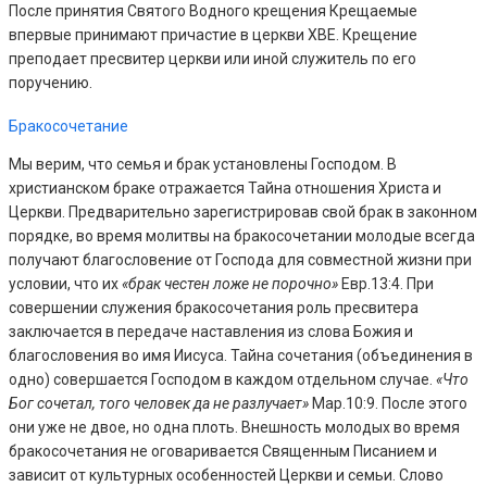
После принятия Святого Водного крещения Крещаемые
впервые принимают причастие в церкви ХВЕ. Крещение
преподает пресвитер церкви или иной служитель по его
поручению.
Бракосочетание
Мы верим, что семья и брак установлены Господом. В
христианском браке отражается Тайна отношения Христа и
Церкви. Предварительно зарегистрировав свой брак в законном
порядке, во время молитвы на бракосочетании молодые всегда
получают благословение от Господа для совместной жизни при
условии, что их
«брак честен ложе не порочно»
Евр.13:4. При
совершении служения бракосочетания роль пресвитера
заключается в передаче наставления из слова Божия и
благословения во имя Иисуса. Тайна сочетания (объединения в
одно) совершается Господом в каждом отдельном случае.
«Что
Бог сочетал, того человек да не разлучает»
Мар.10:9. После этого
они уже не двое, но одна плоть. Внешность молодых во время
бракосочетания не оговаривается Священным Писанием и
зависит от культурных особенностей Церкви и семьи. Слово