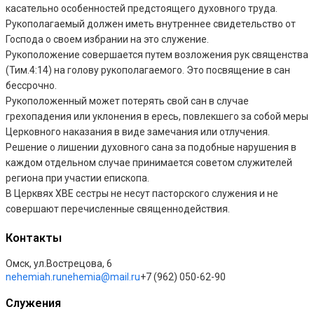
касательно особенностей предстоящего духовного труда.
Рукополагаемый должен иметь внутреннее свидетельство от
Господа о своем избрании на это служение.
Рукоположение совершается путем возложения рук священства
(Тим.4:14) на голову рукополагаемого. Это посвящение в сан
бессрочно.
Рукоположенный может потерять свой сан в случае
грехопадения или уклонения в ересь, повлекшего за собой меры
Церковного наказания в виде замечания или отлучения.
Решение о лишении духовного сана за подобные нарушения в
каждом отдельном случае принимается советом служителей
региона при участии епископа.
В Церквях ХВЕ сестры не несут пасторского служения и не
совершают перечисленные священнодействия.
Контакты
Омск, ул.Вострецова, 6
nehemiah.ru
nehemia@mail.ru
+7 (962) 050-62-90
Служения