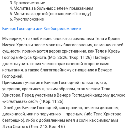
Бракосочетание
Молитва за больных с елеем помазанием
Молитва за детей (посвящение Господу)
Рукоположение
Вечеря Господня или Хлебопреломление
Мы верим, что хлеб и вино являются символами Тела и Крови
Иисуса Христа и после молитвы благословения, не меняя своей
сущности, принимаются верою христианина, как Тело и Кровь
Господа Иисуса Христа. (Мф. 26:26; 1Кор. 11:26). Пастыри
должны учить своих членов практической стороне само
испытания, а также благоговейному отношению к Вечере
Господней.
Принимают участие в Вечере Господней только те, кто,
уверовав, крестился и, таким образом, стал членом Тела
Христова. Перед участием в Вечере Господней каждому должно
«
испытывать себя
» (1Кор. 11:26).
Хлеб для Вечери Господней, как правило, печется диаконом,
диаконисой, или по поручению — пресным, (ибо Тело Христово
безгрешно), либо с добавлением елея и соли, как символами
Духа Святого (Лев. 2:13, Кол. 4:6).