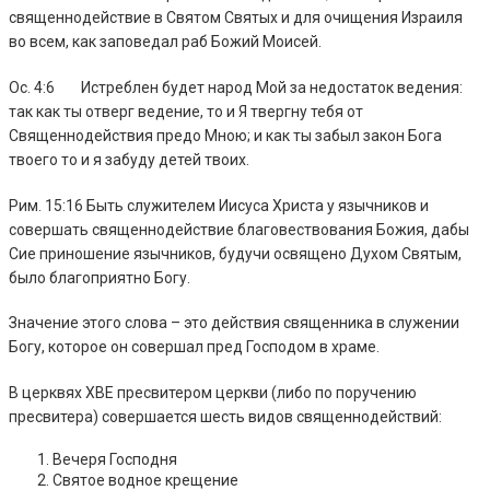
священнодействие в Святом Святых и для очищения Израиля
во всем, как заповедал раб Божий Моисей.
Ос. 4:6 Истреблен будет народ Мой за недостаток ведения:
так как ты отверг ведение, то и Я твергну тебя от
Священнодействия предо Мною; и как ты забыл закон Бога
твоего то и я забуду детей твоих.
Рим. 15:16 Быть служителем Иисуса Христа у язычников и
совершать священнодействие благовествования Божия, дабы
Сие приношение язычников, будучи освящено Духом Святым,
было благоприятно Богу.
Значение этого слова – это действия священника в служении
Богу, которое он совершал пред Господом в храме.
В церквях ХВЕ пресвитером церкви (либо по поручению
пресвитера) совершается шесть видов священнодействий:
Вечеря Господня
Святое водное крещение