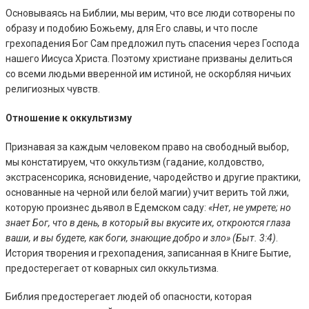
Основываясь на Библии, мы верим, что все люди сотворены по
образу и подобию Божьему, для Его славы, и что после
грехопадения Бог Сам предложил путь спасения через Господа
нашего Иисуса Христа. Поэтому христиане призваны делиться
со всеми людьми вверенной им истиной, не оскорбляя ничьих
религиозных чувств.
Отношение к оккультизму
Признавая за каждым человеком право на свободный выбор,
мы констатируем, что оккультизм (гадание, колдовство,
экстрасенсорика, ясновидение, чародейство и другие практики,
основанные на черной или белой магии) учит верить той лжи,
которую произнес дьявол в Едемском саду:
«Нет, не умрете; но
знает Бог, что в день, в который вы вкусите их, откроются глаза
ваши, и вы будете, как боги, знающие добро и зло» (Быт. 3:4)
.
История творения и грехопадения, записанная в Книге Бытие,
предостерегает от коварных сил оккультизма.
Библия предостерегает людей об опасности, которая