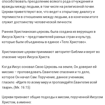
способствовать преодолению всякого рода отчуждения и
вражды между людьми, в том числе на религиозной почве.
Церкви приветствуют все, что ведет к открытому диалогу и
терпимости в отношениях между людьми, а в конечном итоге
служит достоинству человеческой личности.
Ранняя Христианская церковь была создана из верующих в
Иисуса Христа – представителей разных стран и культур,
которые были объединены в единое «Тело Христово».
Христианские церкви принимают авторитет Библии и верят во
спасение через Иисуса Христа.
Когда Иисус основал Свою Церковь на земле, Он доверил ей
миссию – проповедовать Евангелие спасения и то дело,
которое Он начал Сам. Поручение, данное ученикам,
гласило:
«Идите по всему миру и проповедуйте Евангелие всей
твари», (Мк. 16:15)
.
Церкви признают общие подходы к миссии, порученной Иисусом
Христом, а именно: