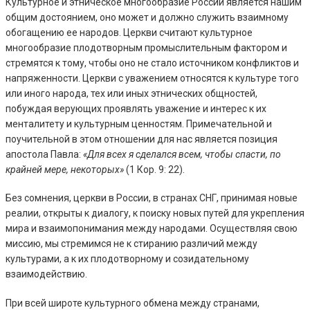
Культурное и этническое многообразие России является нашим
общим достоянием, оно может и должно служить взаимному
обогащению ее народов. Церкви считают культурное
многообразие плодотворным промыслительным фактором и
стремятся к тому, чтобы оно не стало источником конфликтов и
напряженности. Церкви с уважением относятся к культуре того
или иного народа, тех или иных этнических общностей,
побуждая верующих проявлять уважение и интерес к их
менталитету и культурным ценностям. Примечательной и
поучительной в этом отношении для нас является позиция
апостола Павла:
«Для всех я сделался всем, чтобы спасти, по
крайней мере, некоторых»
(1 Кор. 9: 22).
Без сомнения, церкви в России, в странах СНГ, принимая новые
реалии, открыты к диалогу, к поиску новых путей для укрепления
мира и взаимопонимания между народами. Осуществляя свою
миссию, мы стремимся не к стиранию различий между
культурами, а к их плодотворному и созидательному
взаимодействию.
При всей широте культурного обмена между странами,