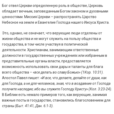
Бог отвел Церкви определенную роль в обществе, Церковь
обладает вечным, заповеданным Богом законом и духовными
ценностями. Миссия Церкви – распространять Царство
Небесное на земле и Евангелие Господа нашего Иисуса Христа.
Это, однако, не означает, что верующие люди отделены от
жизни общества и не могут служить на пользу общества и
государства, в том числе участвуя в политической
деятельности. Христианам, занимающим ответственные
должности в государственных учреждениях или избранным в
представительные органы власти, предоставляется
возможность использовать свои дары и таланты для блага
всего общества –
«все делать во славу Божью» (1Кор. 10:31)
.
Апостол Павел пишет:
«И все, что делаете, делайте от души, как
для Господа, а не для человеков, зная, что в воздаяние от Господа
получите наследие; ибо вы служите Господу Христу» (Кол. 3:23-24)
.
В Библии есть немало примеров того, как верующие, занимая
важные посты в государстве, становились благословением для
страны
(Быт. 41:41, Дан. 6:1-3)
.