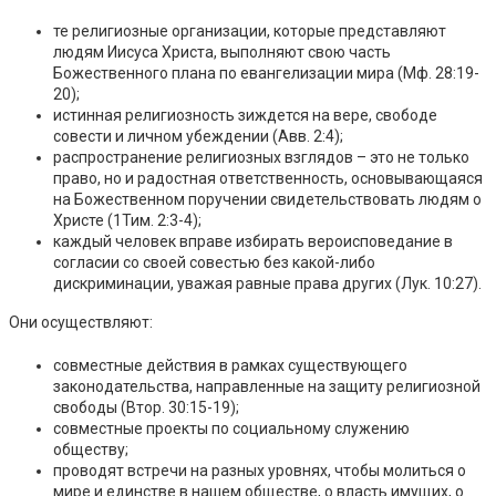
те религиозные организации, которые представляют
людям Иисуса Христа, выполняют свою часть
Божественного плана по евангелизации мира (Мф. 28:19-
20);
истинная религиозность зиждется на вере, свободе
совести и личном убеждении (Авв. 2:4);
распространение религиозных взглядов – это не только
право, но и радостная ответственность, основывающаяся
на Божественном поручении свидетельствовать людям о
Христе (1Тим. 2:3-4);
каждый человек вправе избирать вероисповедание в
согласии со своей совестью без какой-либо
дискриминации, уважая равные права других (Лук. 10:27).
Они осуществляют:
совместные действия в рамках существующего
законодательства, направленные на защиту религиозной
свободы (Втор. 30:15-19);
совместные проекты по социальному служению
обществу;
проводят встречи на разных уровнях, чтобы молиться о
мире и единстве в нашем обществе, о власть имущих, о