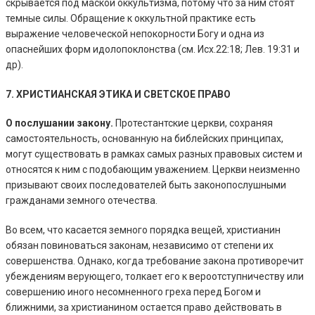
скрывается под маской оккультизма, потому что за ним стоят
темные силы. Обращение к оккультной практике есть
выражение человеческой непокорности Богу и одна из
опаснейших форм идолопоклонства (см. Исх.22:18; Лев. 19:31 и
др).
7. ХРИСТИАНСКАЯ ЭТИКА И СВЕТСКОЕ ПРАВО
О послушании закону.
Протестантские церкви, сохраняя
самостоятельность, основанную на библейских принципах,
могут существовать в рамках самых разных правовых систем и
относятся к ним с подобающим уважением. Церкви неизменно
призывают своих последователей быть законопослушными
гражданами земного отечества.
Во всем, что касается земного порядка вещей, христианин
обязан повиноваться законам, независимо от степени их
совершенства. Однако, когда требование закона противоречит
убеждениям верующего, толкает его к вероотступничеству или
совершению иного несомненного греха перед Богом и
ближними, за христианином остается право действовать в