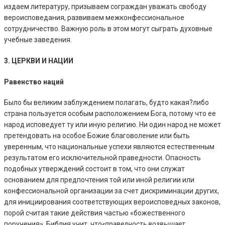
издаем литературу, призываем сограждан уважать свободу
вероисповедания, развиваем межконфессиональное
сотрудничество. Важную роль в этом могут сыграть духовные
учебные заведения.
3. ЦЕРКВИ И НАЦИИ
Равенство наций
Было бы великим заблуждением полагать, будто какая?либо
страна пользуется особым расположением Бога, потому что ее
народ исповедует ту или иную религию. Ни один народ не может
претендовать на особое Божие благоволение или быть
уверенным, что национальные успехи являются естественным
результатом его исключительной праведности. Опасность
подобных утверждений состоит в том, что они служат
основанием для предпочтения той или иной религии или
конфессиональной организации за счет дискриминации других,
для инициирования соответствующих вероисповедных законов,
порой считая такие действия частью «божественного
поручения». Библия учит, что
«праведность возвышает