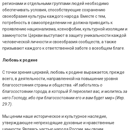
регионами и отдельными группами людей необходимо
обеспечивать условия, способствующие сохранению
своеобразия культуры каждого народа. Вместе с тем,
потребность в самоопределении не должна приводить к
проявлению национализма, ксенофобии, культурной изоляции и
замкнутости. Церкви выступают в защиту уникальности каждой
человеческой личности и своеобразия сообществ, а также
призывают каждого к ответственной заботе о всеобщем благе.
Любовь к родине
С точки зрения церквей, любовь к родине выражается, прежде
всего, в деятельности, направленной на повышение уровня
благосостояния страны и общества.
«И заботьтесь о
благосостоянии города, в который Я переселил вас, и молитесь за
него Господу, ибо при благосостоянии его и вам будет мир» (Иер.
29:7)
.
Мы ценим наше историческое и культурное наследие,
утверждающее непреходящие духовные и нравственные
ценности. Являясь частью народа России, мы своим