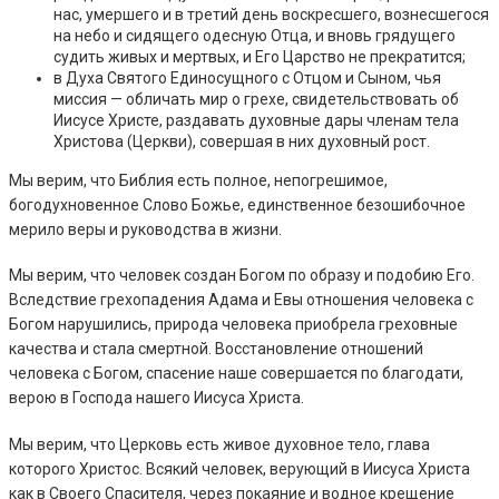
нас, умершего и в третий день воскресшего, вознесшегося
на небо и сидящего одесную Отца, и вновь грядущего
судить живых и мертвых, и Его Царство не прекратится;
в Духа Святого Единосущного с Отцом и Сыном, чья
миссия — обличать мир о грехе, свидетельствовать об
Иисусе Христе, раздавать духовные дары членам тела
Христова (Церкви), совершая в них духовный рост.
Мы верим, что Библия есть полное, непогрешимое,
богодухновенное Слово Божье, единственное безошибочное
мерило веры и руководства в жизни.
Мы верим, что человек создан Богом по образу и подобию Его.
Вследствие грехопадения Адама и Евы отношения человека с
Богом нарушились, природа человека приобрела греховные
качества и стала смертной. Восстановление отношений
человека с Богом, спасение наше совершается по благодати,
верою в Господа нашего Иисуса Христа.
Мы верим, что Церковь есть живое духовное тело, глава
которого Христос. Всякий человек, верующий в Иисуса Христа
как в Своего Спасителя, через покаяние и водное крещение