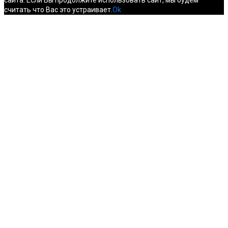
сайта. Если Вы продолжите использовать сайт, мы будем
считать что Вас это устраивает.
Ok