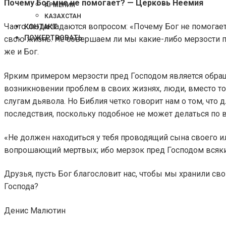
Почему Бог мне не помогает? — Церковь Неемия
АРМЕНИЯ
КАЗАХСТАН
Часто люди задаются вопросом: «Почему Бог не помогает
КОНТАКТ
ПОЖЕРТВОВАТЬ
свою жизнь. Не совершаем ли мы какие-либо мерзости пе
же и Бог.
Ярким примером мерзости пред Господом является обраще
возникновении проблем в своих жизнях, люди, вместо то
слугам дьявола. Но Библия четко говорит нам о том, что 
последствия, поскольку подобное не может делаться по 
«Не должен находиться у тебя проводящий сына своего ил
вопрошающий мертвых; ибо мерзок пред Господом всякий, д
Друзья, пусть Бог благословит нас, чтобы мы хранили св
Господа?
Денис Малютин