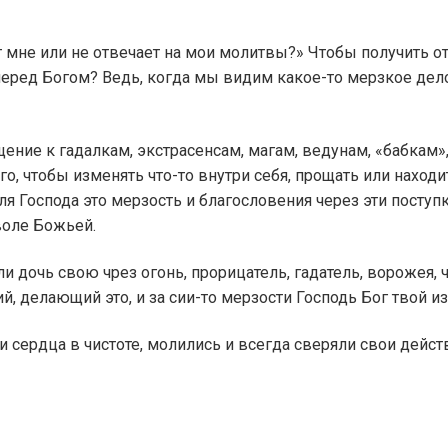
 мне или не отвечает на мои молитвы?» Чтобы получить от
ред Богом? Ведь, когда мы видим какое-то мерзкое дело, 
ние к гадалкам, экстрасенсам, магам, ведунам, «бабкам»,
го, чтобы изменять что-то внутри себя, прощать или нахо
для Господа это мерзость и благословения через эти посту
воле Божьей.
и дочь свою чрез огонь, прорицатель, гадатель, ворожея,
елающий это, и за сии-то мерзости Господь Бог твой изгон
ои сердца в чистоте, молились и всегда сверяли свои дейс