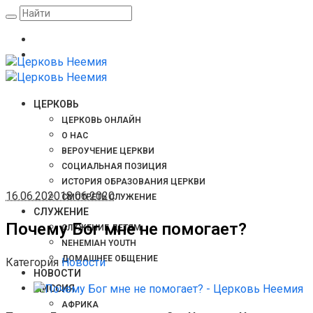
ЦЕРКОВЬ
ЦЕРКОВЬ ОНЛАЙН
О НАС
ВЕРОУЧЕНИЕ ЦЕРКВИ
СОЦИАЛЬНАЯ ПОЗИЦИЯ
ИСТОРИЯ ОБРАЗОВАНИЯ ЦЕРКВИ
16.06.2020
18.06.2020
СМОТРЕТЬ СЛУЖЕНИЕ
СЛУЖЕНИЕ
Почему Бог мне не помогает?
СЛУЖЕНИЕ ДЕТЯМ
NEHEMIAH YOUTH
ДОМАШНЕЕ ОБЩЕНИЕ
Категория
Новости
НОВОСТИ
МИССИЯ
АФРИКА